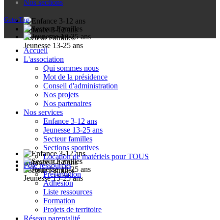
Nos sections
Goto Top
Enfance 3-12 ans
Secteur Familles
Jeunesse 13-25 ans
Accueil
L'association
Qui sommes nous
Mot de la présidence
Conseil d'administration
Nos projets
Nos partenaires
Nos services
Enfance 3-12 ans
Jeunesse 13-25 ans
Secteur familles
Sections sportives
Location de matériels pour TOUS
Enfance 3-12 ans
Pôle ressources
Secteur Familles
Présentation
Jeunesse 13-25 ans
Adhésion
Liste ressources
Formation
Projets de territoire
Réseau parentalité