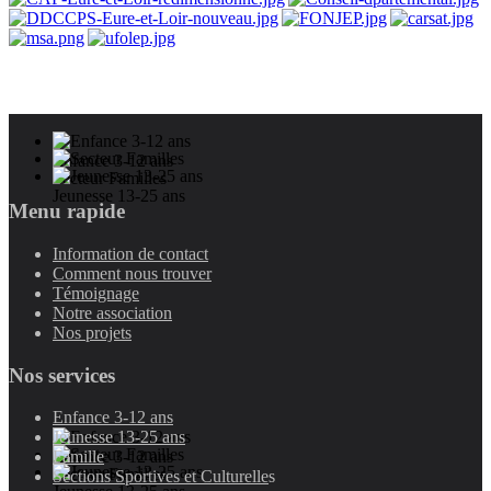
Enfance 3-12 ans
Secteur Familles
Jeunesse 13-25 ans
Menu rapide
Information de contact
Comment nous trouver
Témoignage
Notre association
Nos projets
Nos services
Enfance 3-12 ans
Jeunesse 13-25 ans
Enfance 3-12 ans
Famille
Secteur Familles
Sections Sportives et Culturelle
s