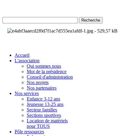
Recherche
Accueil
L'association
Qui sommes nous
Mot de la présidence
Conseil d'administration
Nos projets
Nos partenaires
Nos services
Enfance 3-12 ans
Jeunesse 13-25 ans
Secteur familles
Sections sportives
Location de matériels
pour TOUS
Pôle ressources