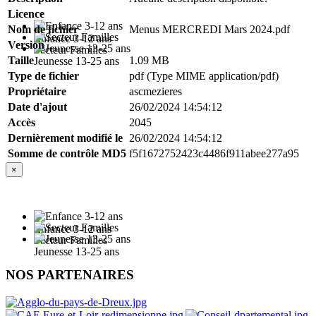
Licence
Nom de fichier
Menus MERCREDI Mars 2024.pdf
Enfance 3-12 ans
Version
Secteur Familles
Taille
1.09 MB
Jeunesse 13-25 ans
Type de fichier
pdf (Type MIME application/pdf)
Propriétaire
ascmezieres
Date d'ajout
26/02/2024 14:54:12
Accès
2045
Dernièrement modifié le
26/02/2024 14:54:12
Somme de contrôle MD5
f5f1672752423c4486f911abee277a95
×
Enfance 3-12 ans
Secteur Familles
Jeunesse 13-25 ans
NOS PARTENAIRES