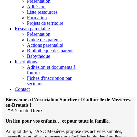
Présentation
Adhésion
Liste ressources
Formation
Projets de territoire
Réseau parentalité
Présentation
Guide des parents
Actions parentalité
Bibliothèque des parents
Babythèque
Inscriptions
Adhésion et documents à
fournir
Fiches d'inscription par
secteurs
Contact
Bienvenue à l’Association Sportive et Culturelle de Mézières-
en-Drouais
!
📍A 5km de Dreux !
Un lieu pour vos enfants… et pour toute la famille.
Au quotidien, l’ASC Mézières propose des activités simples,
accessibles et utiles, pensées pour faciliter la vie des familles et