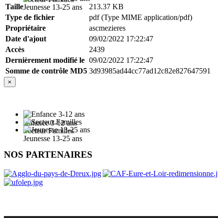
Taille
213.37 KB
Jeunesse 13-25 ans
Type de fichier
pdf (Type MIME application/pdf)
Propriétaire
ascmezieres
Date d'ajout
09/02/2022 17:22:47
Accès
2439
Dernièrement modifié le
09/02/2022 17:22:47
Somme de contrôle MD5
3d93985ad44cc77ad12c82e827647591
×
Enfance 3-12 ans
Secteur Familles
Jeunesse 13-25 ans
NOS PARTENAIRES