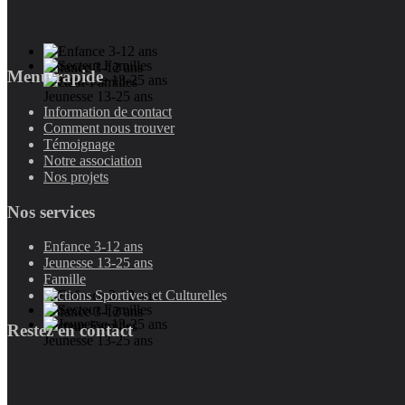
Enfance 3-12 ans
Menu rapide
Secteur Familles
Jeunesse 13-25 ans
Information de contact
Comment nous trouver
Témoignage
Notre association
Nos projets
Nos services
Enfance 3-12 ans
Jeunesse 13-25 ans
Famille
Sections Sportives et Culturelle
s
Enfance 3-12 ans
Secteur Familles
Restez en contact
Jeunesse 13-25 ans