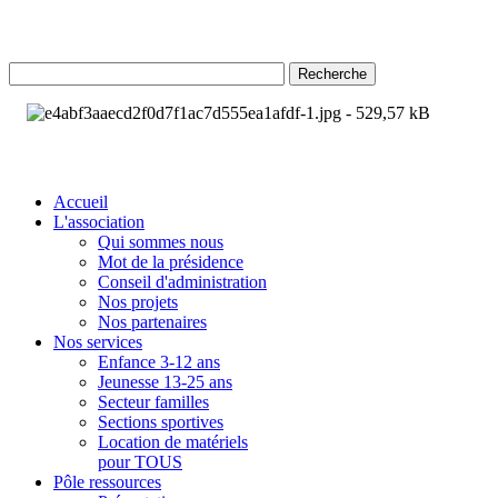
Recherche
Accueil
L'association
Qui sommes nous
Mot de la présidence
Conseil d'administration
Nos projets
Nos partenaires
Nos services
Enfance 3-12 ans
Jeunesse 13-25 ans
Secteur familles
Sections sportives
Location de matériels
pour TOUS
Pôle ressources