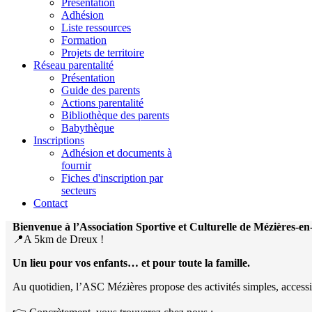
Présentation
Adhésion
Liste ressources
Formation
Projets de territoire
Réseau parentalité
Présentation
Guide des parents
Actions parentalité
Bibliothèque des parents
Babythèque
Inscriptions
Adhésion et documents à
fournir
Fiches d'inscription par
secteurs
Contact
Bienvenue à l’Association Sportive et Culturelle de Mézières-e
📍A 5km de Dreux !
Un lieu pour vos enfants… et pour toute la famille.
Au quotidien, l’ASC Mézières propose des activités simples, accessibles