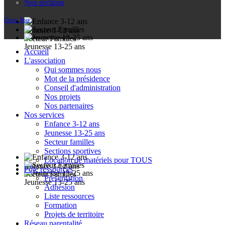
Nos sections
Goto Top
Enfance 3-12 ans
Secteur Familles
Jeunesse 13-25 ans
Accueil
L'association
Qui sommes nous
Mot de la présidence
Conseil d'administration
Nos projets
Nos partenaires
Nos services
Enfance 3-12 ans
Jeunesse 13-25 ans
Secteur familles
Sections sportives
Location de matériels pour TOUS
Enfance 3-12 ans
Pôle ressources
Secteur Familles
Présentation
Jeunesse 13-25 ans
Adhésion
Liste ressources
Formation
Projets de territoire
Réseau parentalité