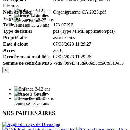
Licence
Nom de fichier
Organigramme CA 2023.pdf
Enfance 3-12 ans
Version
Secteur Familles
Taille
173.07 KB
Jeunesse 13-25 ans
Type de fichier
pdf (Type MIME application/pdf)
Propriétaire
ascmezieres
Date d'ajout
07/03/2023 11:29:27
Accès
2610
Dernièrement modifié le
07/03/2023 11:29:26
Somme de contrôle MD5
79d97099f37f5d968958cc90f93a0e15
×
Enfance 3-12 ans
Secteur Familles
Jeunesse 13-25 ans
NOS PARTENAIRES