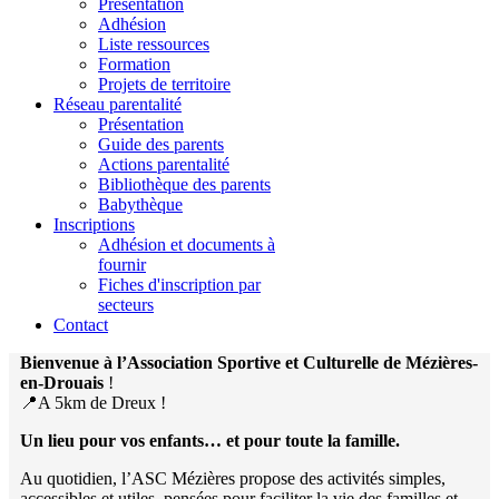
Présentation
Adhésion
Liste ressources
Formation
Projets de territoire
Réseau parentalité
Présentation
Guide des parents
Actions parentalité
Bibliothèque des parents
Babythèque
Inscriptions
Adhésion et documents à
fournir
Fiches d'inscription par
secteurs
Contact
Bienvenue à l’Association Sportive et Culturelle de Mézières-
en-Drouais
!
📍A 5km de Dreux !
Un lieu pour vos enfants… et pour toute la famille.
Au quotidien, l’ASC Mézières propose des activités simples,
accessibles et utiles, pensées pour faciliter la vie des familles et