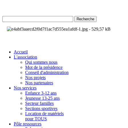
Recherche
Accueil
L'association
Qui sommes nous
Mot de la présidence
Conseil d'administration
Nos projets
Nos partenaires
Nos services
Enfance 3-12 ans
Jeunesse 13-25 ans
Secteur familles
Sections sportives
Location de matériels
pour TOUS
Pôle ressources