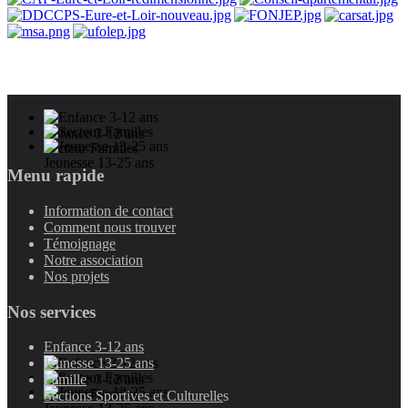
Enfance 3-12 ans
Secteur Familles
Jeunesse 13-25 ans
Menu rapide
Information de contact
Comment nous trouver
Témoignage
Notre association
Nos projets
Nos services
Enfance 3-12 ans
Jeunesse 13-25 ans
Enfance 3-12 ans
Famille
Secteur Familles
Sections Sportives et Culturelle
s