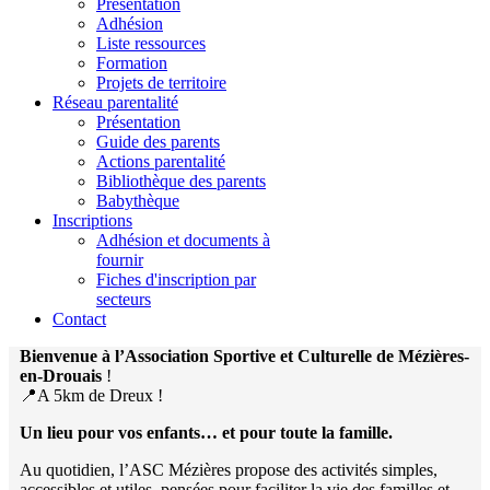
Présentation
Adhésion
Liste ressources
Formation
Projets de territoire
Réseau parentalité
Présentation
Guide des parents
Actions parentalité
Bibliothèque des parents
Babythèque
Inscriptions
Adhésion et documents à
fournir
Fiches d'inscription par
secteurs
Contact
Bienvenue à l’Association Sportive et Culturelle de Mézières-
en-Drouais
!
📍A 5km de Dreux !
Un lieu pour vos enfants… et pour toute la famille.
Au quotidien, l’ASC Mézières propose des activités simples,
accessibles et utiles, pensées pour faciliter la vie des familles et