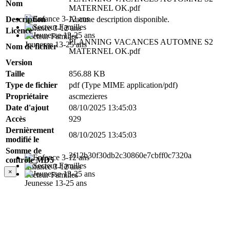
Nom
MATERNEL OK.pdf
Description
Aucune description disponible.
Enfance 3-12 ans
Licence
Secteur Familles
PLANNING VACANCES AUTOMNE S2
Jeunesse 13-25 ans
Nom de fichier
MATERNEL OK.pdf
Version
Taille
856.88 KB
Type de fichier
pdf (Type MIME application/pdf)
Propriétaire
ascmezieres
Date d'ajout
08/10/2025 13:45:03
Accès
929
Dernièrement
08/10/2025 13:45:03
modifié le
Somme de
3f12b30f30db2c30860e7cbff0c7320a
contrôle MD5
Enfance 3-12 ans
×
Secteur Familles
Jeunesse 13-25 ans