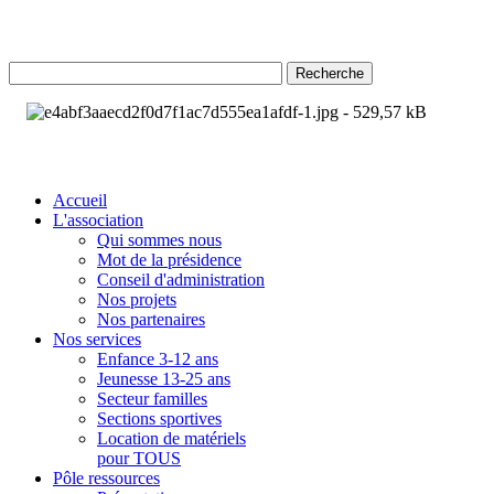
Recherche
Accueil
L'association
Qui sommes nous
Mot de la présidence
Conseil d'administration
Nos projets
Nos partenaires
Nos services
Enfance 3-12 ans
Jeunesse 13-25 ans
Secteur familles
Sections sportives
Location de matériels
pour TOUS
Pôle ressources