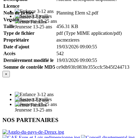
Licence
Nom de fichier
Planning Elem s2.pdf
Enfance 3-12 ans
Version
Secteur Familles
Taille
456.31 KB
Jeunesse 13-25 ans
Type de fichier
pdf (Type MIME application/pdf)
Propriétaire
ascmezieres
Date d'ajout
19/03/2026 09:00:55
Accès
542
Dernièrement modifié le
19/03/2026 09:00:55
Somme de contrôle MD5
ce9db93fc083fe355ccfc5b45f244713
×
Enfance 3-12 ans
Secteur Familles
Jeunesse 13-25 ans
NOS PARTENAIRES