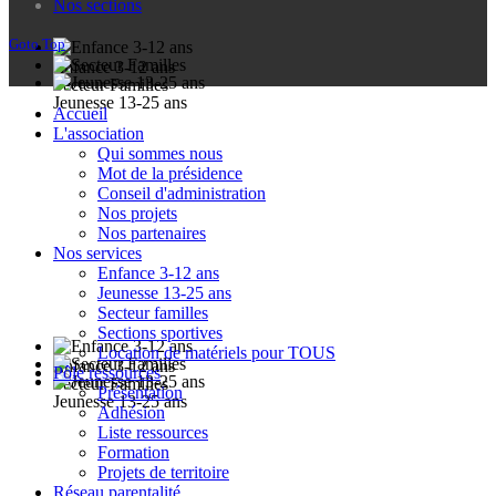
Nos sections
Goto Top
Enfance 3-12 ans
Secteur Familles
Jeunesse 13-25 ans
Accueil
L'association
Qui sommes nous
Mot de la présidence
Conseil d'administration
Nos projets
Nos partenaires
Nos services
Enfance 3-12 ans
Jeunesse 13-25 ans
Secteur familles
Sections sportives
Location de matériels pour TOUS
Enfance 3-12 ans
Pôle ressources
Secteur Familles
Présentation
Jeunesse 13-25 ans
Adhésion
Liste ressources
Formation
Projets de territoire
Réseau parentalité