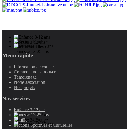
Enfance 3-12 ans
Secteur Familles
Jeunesse 13-25 ans
Menu rapide
Information de contact
Comment nous trouver
Témoignage
Notre association
Nos projets
Nos services
Enfance 3-12 ans
Jeunesse 13-25 ans
Enfance 3-12 ans
Famille
Secteur Familles
Sections Sportives et Culturelle
s