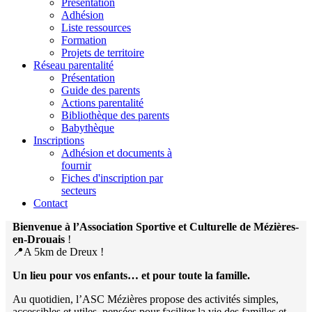
Présentation
Adhésion
Liste ressources
Formation
Projets de territoire
Réseau parentalité
Présentation
Guide des parents
Actions parentalité
Bibliothèque des parents
Babythèque
Inscriptions
Adhésion et documents à
fournir
Fiches d'inscription par
secteurs
Contact
Bienvenue à l’Association Sportive et Culturelle de Mézières-
en-Drouais
!
📍A 5km de Dreux !
Un lieu pour vos enfants… et pour toute la famille.
Au quotidien, l’ASC Mézières propose des activités simples,
accessibles et utiles, pensées pour faciliter la vie des familles et