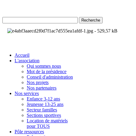
Recherche
Accueil
L'association
Qui sommes nous
Mot de la présidence
Conseil d'administration
Nos projets
Nos partenaires
Nos services
Enfance 3-12 ans
Jeunesse 13-25 ans
Secteur familles
Sections sportives
Location de matériels
pour TOUS
Pôle ressources