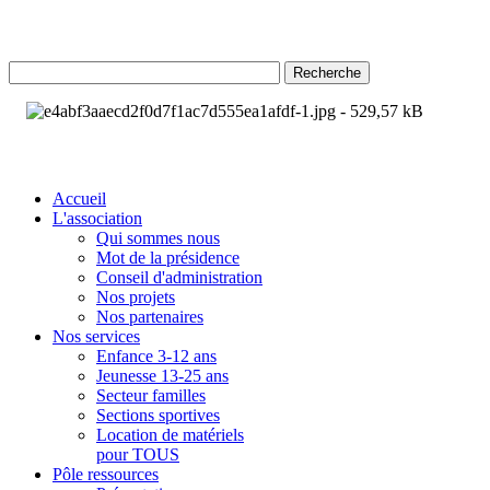
Recherche
Accueil
L'association
Qui sommes nous
Mot de la présidence
Conseil d'administration
Nos projets
Nos partenaires
Nos services
Enfance 3-12 ans
Jeunesse 13-25 ans
Secteur familles
Sections sportives
Location de matériels
pour TOUS
Pôle ressources