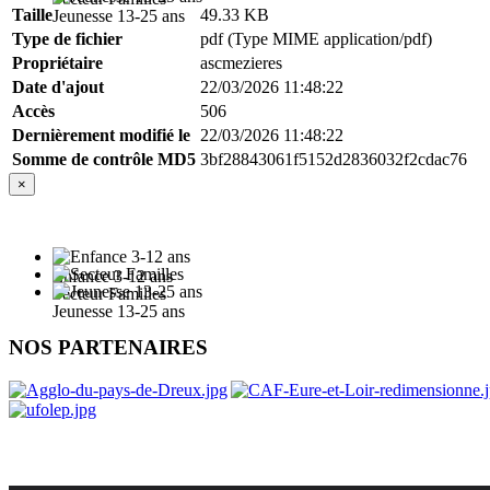
Taille
49.33 KB
Jeunesse 13-25 ans
Type de fichier
pdf (Type MIME application/pdf)
Propriétaire
ascmezieres
Date d'ajout
22/03/2026 11:48:22
Accès
506
Dernièrement modifié le
22/03/2026 11:48:22
Somme de contrôle MD5
3bf28843061f5152d2836032f2cdac76
×
Enfance 3-12 ans
Secteur Familles
Jeunesse 13-25 ans
NOS PARTENAIRES