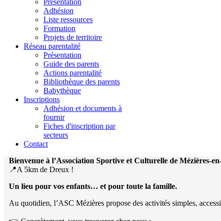
Présentation
Adhésion
Liste ressources
Formation
Projets de territoire
Réseau parentalité
Présentation
Guide des parents
Actions parentalité
Bibliothèque des parents
Babythèque
Inscriptions
Adhésion et documents à
fournir
Fiches d'inscription par
secteurs
Contact
Bienvenue à l’Association Sportive et Culturelle de Mézières-e
📍A 5km de Dreux !
Un lieu pour vos enfants… et pour toute la famille.
Au quotidien, l’ASC Mézières propose des activités simples, accessibles