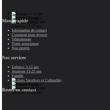
Enfance 3-12 ans
Menu rapide
Secteur Familles
Jeunesse 13-25 ans
Information de contact
Comment nous trouver
Témoignage
Notre association
Nos projets
Nos services
Enfance 3-12 ans
Jeunesse 13-25 ans
Famille
Sections Sportives et Culturelle
s
Enfance 3-12 ans
Secteur Familles
Restez en contact
Jeunesse 13-25 ans