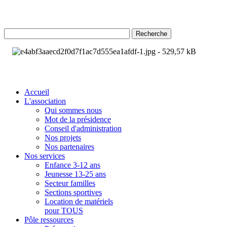
Recherche
Accueil
L'association
Qui sommes nous
Mot de la présidence
Conseil d'administration
Nos projets
Nos partenaires
Nos services
Enfance 3-12 ans
Jeunesse 13-25 ans
Secteur familles
Sections sportives
Location de matériels
pour TOUS
Pôle ressources