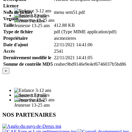
Licence
Nom de fichier
menu sem51.pdf
Enfance 3-12 ans
Version
Secteur Familles
Taille
412.88 KB
Jeunesse 13-25 ans
Type de fichier
pdf (Type MIME application/pdf)
Propriétaire
ascmezieres
Date d'ajout
22/11/2021 14:41:06
Accès
2541
Dernièrement modifié le
22/11/2021 14:41:05
Somme de contrôle MD5
ceabec9bd9146e9e4ef6746037b5bd86
×
Enfance 3-12 ans
Secteur Familles
Jeunesse 13-25 ans
NOS PARTENAIRES