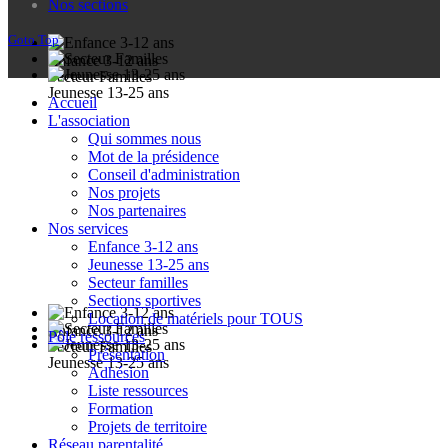
Nos sections
Goto Top
Enfance 3-12 ans
Secteur Familles
Jeunesse 13-25 ans
Accueil
L'association
Qui sommes nous
Mot de la présidence
Conseil d'administration
Nos projets
Nos partenaires
Nos services
Enfance 3-12 ans
Jeunesse 13-25 ans
Secteur familles
Sections sportives
Location de matériels pour TOUS
Enfance 3-12 ans
Pôle ressources
Secteur Familles
Présentation
Jeunesse 13-25 ans
Adhésion
Liste ressources
Formation
Projets de territoire
Réseau parentalité