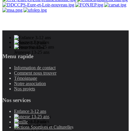
Enfance 3-12 ans
Secteur Familles
Jeunesse 13-25 ans
Menu rapide
Information de contact
Comment nous trouver
Témoignage
Notre association
Nos projets
Nos services
Enfance 3-12 ans
Jeunesse 13-25 ans
Enfance 3-12 ans
Famille
Secteur Familles
Sections Sportives et Culturelle
s