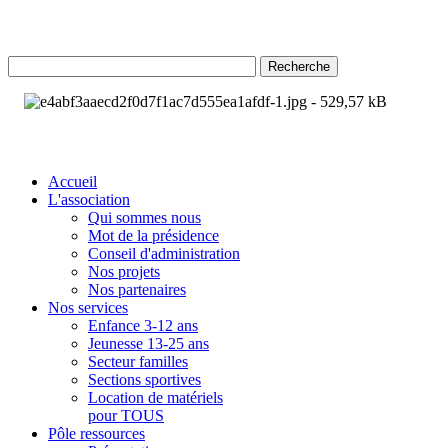
Recherche
Accueil
L'association
Qui sommes nous
Mot de la présidence
Conseil d'administration
Nos projets
Nos partenaires
Nos services
Enfance 3-12 ans
Jeunesse 13-25 ans
Secteur familles
Sections sportives
Location de matériels
pour TOUS
Pôle ressources