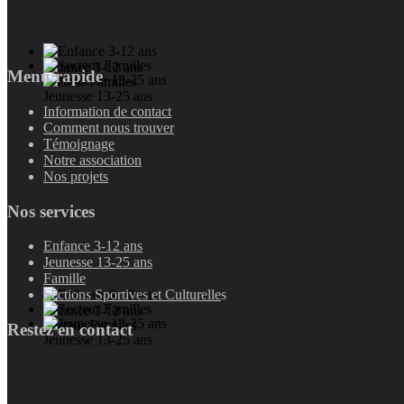
Enfance 3-12 ans
Menu rapide
Secteur Familles
Jeunesse 13-25 ans
Information de contact
Comment nous trouver
Témoignage
Notre association
Nos projets
Nos services
Enfance 3-12 ans
Jeunesse 13-25 ans
Famille
Sections Sportives et Culturelle
s
Enfance 3-12 ans
Secteur Familles
Restez en contact
Jeunesse 13-25 ans