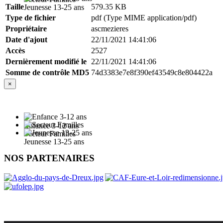
Taille
579.35 KB
Jeunesse 13-25 ans
Type de fichier
pdf (Type MIME application/pdf)
Propriétaire
ascmezieres
Date d'ajout
22/11/2021 14:41:06
Accès
2527
Dernièrement modifié le
22/11/2021 14:41:06
Somme de contrôle MD5
74d3383e7e8f390ef43549c8e804422a
×
Enfance 3-12 ans
Secteur Familles
Jeunesse 13-25 ans
NOS PARTENAIRES