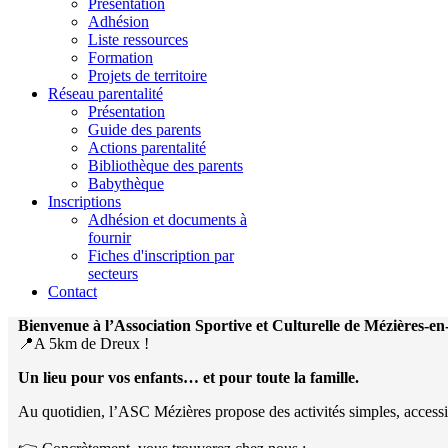
Présentation
Adhésion
Liste ressources
Formation
Projets de territoire
Réseau parentalité
Présentation
Guide des parents
Actions parentalité
Bibliothèque des parents
Babythèque
Inscriptions
Adhésion et documents à
fournir
Fiches d'inscription par
secteurs
Contact
Bienvenue à l’Association Sportive et Culturelle de Mézières-e
📍A 5km de Dreux !
Un lieu pour vos enfants… et pour toute la famille.
Au quotidien, l’ASC Mézières propose des activités simples, accessibles