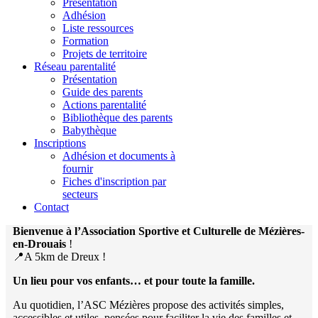
Présentation
Adhésion
Liste ressources
Formation
Projets de territoire
Réseau parentalité
Présentation
Guide des parents
Actions parentalité
Bibliothèque des parents
Babythèque
Inscriptions
Adhésion et documents à
fournir
Fiches d'inscription par
secteurs
Contact
Bienvenue à l’Association Sportive et Culturelle de Mézières-
en-Drouais
!
📍A 5km de Dreux !
Un lieu pour vos enfants… et pour toute la famille.
Au quotidien, l’ASC Mézières propose des activités simples,
accessibles et utiles, pensées pour faciliter la vie des familles et