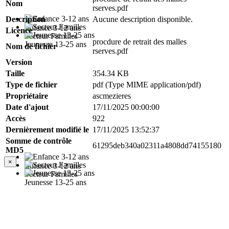
Nom
rserves.pdf
Description
Aucune description disponible.
Enfance 3-12 ans
Licence
Secteur Familles
procdure de retrait des malles
Jeunesse 13-25 ans
Nom de fichier
rserves.pdf
Version
Taille
354.34 KB
Type de fichier
pdf (Type MIME application/pdf)
Propriétaire
ascmezieres
Date d'ajout
17/11/2025 00:00:00
Accès
922
Dernièrement modifié le
17/11/2025 13:52:37
Somme de contrôle
61295deb340a02311a4808dd74155180
MD5
×
Enfance 3-12 ans
Secteur Familles
Jeunesse 13-25 ans