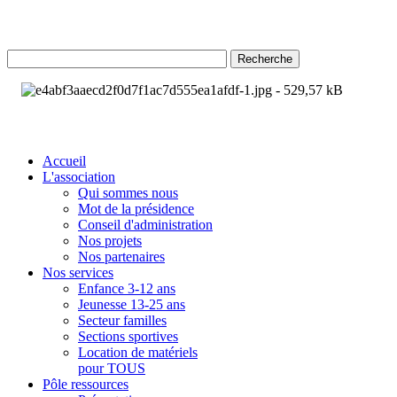
Recherche
Accueil
L'association
Qui sommes nous
Mot de la présidence
Conseil d'administration
Nos projets
Nos partenaires
Nos services
Enfance 3-12 ans
Jeunesse 13-25 ans
Secteur familles
Sections sportives
Location de matériels
pour TOUS
Pôle ressources