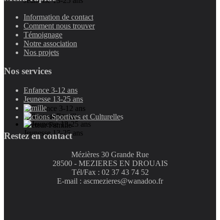
Jeunesse 13-25 ans
Information de contact
Comment nous trouver
Témoignage
Notre association
Nos projets
Nos services
Enfance 3-12 ans
Jeunesse 13-25 ans
Famille
Sections Sportives et Culturelle
s
Enfance 3-12 ans
Secteur Famille
Jeunesse 13-25 ans
Restez en contact
Mézières 30 Grande Rue
28500 - MEZIERES EN DROUAIS
Tél/Fax : 02 37 43 74 52
E-mail : ascmezieres@wanadoo.fr