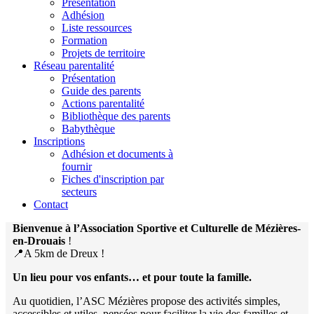
Présentation
Adhésion
Liste ressources
Formation
Projets de territoire
Réseau parentalité
Présentation
Guide des parents
Actions parentalité
Bibliothèque des parents
Babythèque
Inscriptions
Adhésion et documents à
fournir
Fiches d'inscription par
secteurs
Contact
Bienvenue à l’Association Sportive et Culturelle de Mézières-
en-Drouais
!
📍A 5km de Dreux !
Un lieu pour vos enfants… et pour toute la famille.
Au quotidien, l’ASC Mézières propose des activités simples,
accessibles et utiles, pensées pour faciliter la vie des familles et