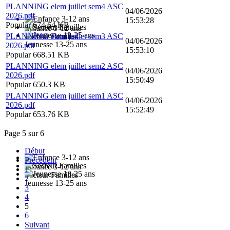
PLANNING elem juillet sem4 ASC
04/06/2026
2026.pdf
15:53:28
Popular
674.64 KB
Enfance 3-12 ans
PLANNING elem juillet sem3 ASC
Secteur Familles
04/06/2026
Jeunesse 13-25 ans
2026.pdf
15:53:10
Popular
668.51 KB
PLANNING elem juillet sem2 ASC
04/06/2026
2026.pdf
15:50:49
Popular
650.3 KB
PLANNING elem juillet sem1 ASC
04/06/2026
2026.pdf
15:52:49
Popular
653.76 KB
Page 5 sur 6
Début
Précédent
Enfance 3-12 ans
1
Secteur Familles
2
Jeunesse 13-25 ans
3
4
5
6
Suivant