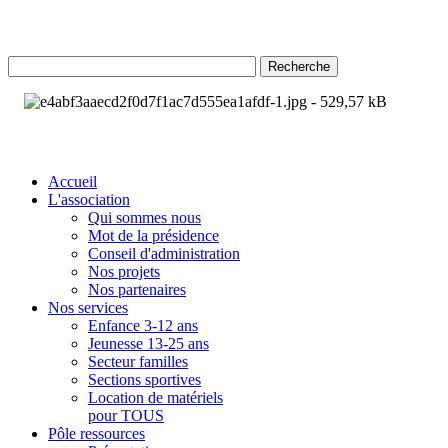
Recherche
Accueil
L'association
Qui sommes nous
Mot de la présidence
Conseil d'administration
Nos projets
Nos partenaires
Nos services
Enfance 3-12 ans
Jeunesse 13-25 ans
Secteur familles
Sections sportives
Location de matériels
pour TOUS
Pôle ressources