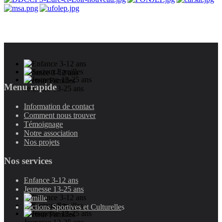
Enfance 3-12 ans
Secteur Familles
Menu rapide
Jeunesse 13-25 ans
Information de contact
Comment nous trouver
Témoignage
Notre association
Nos projets
Nos services
Enfance 3-12 ans
Jeunesse 13-25 ans
Famille
Enfance 3-12 ans
Sections Sportives et Culturelle
s
Secteur Familles