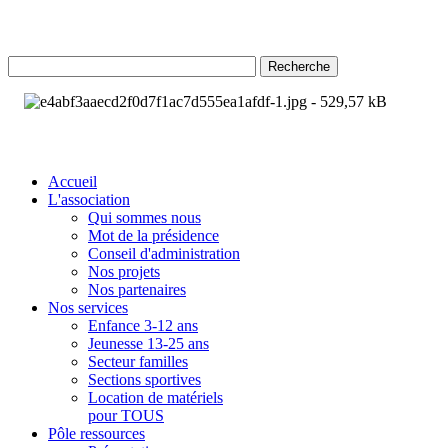
Recherche
Accueil
L'association
Qui sommes nous
Mot de la présidence
Conseil d'administration
Nos projets
Nos partenaires
Nos services
Enfance 3-12 ans
Jeunesse 13-25 ans
Secteur familles
Sections sportives
Location de matériels
pour TOUS
Pôle ressources