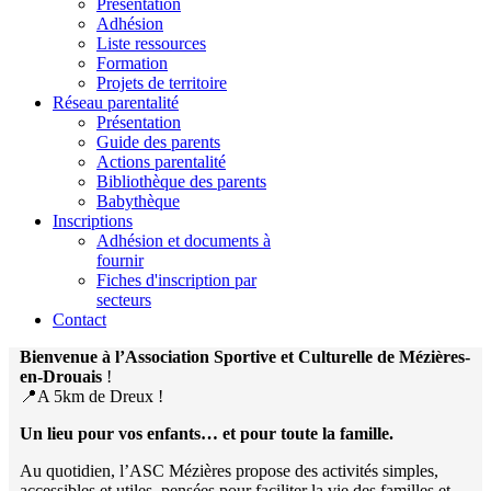
Présentation
Adhésion
Liste ressources
Formation
Projets de territoire
Réseau parentalité
Présentation
Guide des parents
Actions parentalité
Bibliothèque des parents
Babythèque
Inscriptions
Adhésion et documents à
fournir
Fiches d'inscription par
secteurs
Contact
Bienvenue à l’Association Sportive et Culturelle de Mézières-
en-Drouais
!
📍A 5km de Dreux !
Un lieu pour vos enfants… et pour toute la famille.
Au quotidien, l’ASC Mézières propose des activités simples,
accessibles et utiles, pensées pour faciliter la vie des familles et