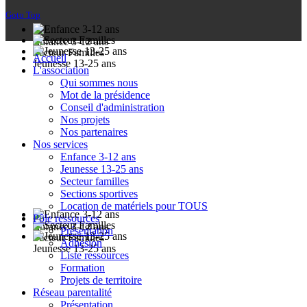
Goto Top
Enfance 3-12 ans
Secteur Familles
Accueil
Jeunesse 13-25 ans
L'association
Qui sommes nous
Mot de la présidence
Conseil d'administration
Nos projets
Nos partenaires
Nos services
Enfance 3-12 ans
Jeunesse 13-25 ans
Secteur familles
Sections sportives
Location de matériels pour TOUS
Pôle ressources
Enfance 3-12 ans
Présentation
Secteur Familles
Adhésion
Jeunesse 13-25 ans
Liste ressources
Formation
Projets de territoire
Réseau parentalité
Présentation