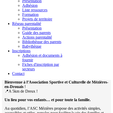
Présentation
Adhésion
Liste ressources
Formation
Projets de territoire
Réseau parentalité
Présentation
Guide des parents
Actions parentalité
Bibliothèque des parents
Babythèque
Inscriptions
Adhésion et documents à
fournir
Fiches d'inscription par
secteurs
Contact
Bienvenue à l’Association Sportive et Culturelle de Mézières-
en-Drouais
!
📍A 5km de Dreux !
Un lieu pour vos enfants… et pour toute la famille.
Au quotidien, l’ASC Mézières propose des activités simples,
accessibles et utiles, pensées pour faciliter la vie des familles et