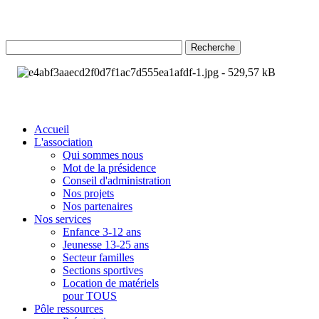
Recherche
Accueil
L'association
Qui sommes nous
Mot de la présidence
Conseil d'administration
Nos projets
Nos partenaires
Nos services
Enfance 3-12 ans
Jeunesse 13-25 ans
Secteur familles
Sections sportives
Location de matériels
pour TOUS
Pôle ressources