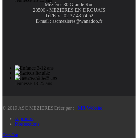
Jeunesse 13-25 ans
Mézières 30 Grande Rue
28500 - MEZIERES EN DROUAIS
Tél/Fax : 02 37 43 74 52
E-mail : ascmezieres@wanadoo.fr
Enfance 3-12 ans
Secteur Famille
Jeunesse 13-25 ans
© 2019 ASC MEZIERES
Créer par :
_MR Website
A propos
Nos sections
Goto Top