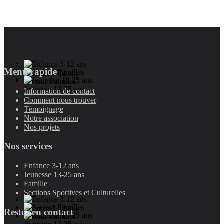
Menu rapide
Enfance 3-12 ans
Secteur Familles
Jeunesse 13-25 ans
Information de contact
Comment nous trouver
Témoignage
Notre association
Nos projets
Nos services
Enfance 3-12 ans
Jeunesse 13-25 ans
Famille
Sections Sportives et Culturelle
s
Enfance 3-12 ans
Restez en contact
Secteur Familles