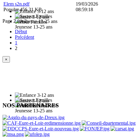
Elem s2n.pdf
19/03/2026
Popular
456.31 KB
08:59:18
Enfance 3-12 ans
Page 2 sur 2
Secteur Familles
Jeunesse 13-25 ans
Début
Précédent
1
2
×
Enfance 3-12 ans
NOS PARTENAIRES
Secteur Familles
Jeunesse 13-25 ans