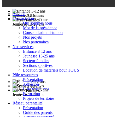
Accueil
Enfance 3-12 ans
L'association
Secteur Familles
Qui sommes nous
Jeunesse 13-25 ans
Mot de la présidence
Conseil d'administration
Nos projets
Nos partenaires
Nos services
Enfance 3-12 ans
Jeunesse 13-25 ans
Secteur familles
Sections sportives
Location de matériels pour TOUS
Pôle ressources
Présentation
Adhésion
Enfance 3-12 ans
Liste ressources
Secteur Familles
Formation
Jeunesse 13-25 ans
Projets de territoire
Réseau parentalité
Présentation
Guide des parents