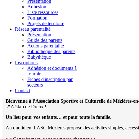
Présentation
Adhésion
Liste ressources
Formation
Projets de territoire
Réseau parentalité
Présentation
Guide des parents
Actions parentalité
Bibliothèque des parents
Babythèque
Inscriptions
Adhésion et documents à
fournir
Fiches d'inscription par
secteurs
Contact
Bienvenue à l’Association Sportive et Culturelle de Mézières-e
📍A 5km de Dreux !
Un lieu pour vos enfants… et pour toute la famille.
Au quotidien, l’ASC Mézières propose des activités simples, accessibles