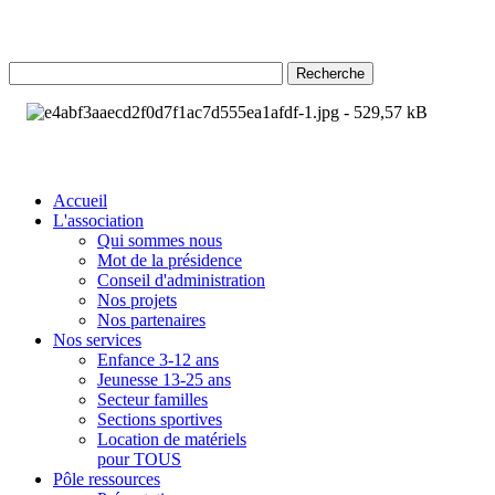
Recherche
Accueil
L'association
Qui sommes nous
Mot de la présidence
Conseil d'administration
Nos projets
Nos partenaires
Nos services
Enfance 3-12 ans
Jeunesse 13-25 ans
Secteur familles
Sections sportives
Location de matériels
pour TOUS
Pôle ressources