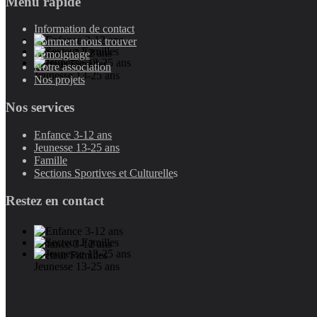
Menu rapide
Information de contact
Comment nous trouver
Enfance 3-12 ans
Témoignage
Secteur Familles
Notre association
Jeunesse 13-25 ans
Nos projets
Nos services
Enfance 3-12 ans
Jeunesse 13-25 ans
Famille
Sections Sportives et Culturelle
s
Restez en contact
Enfance 3-12 ans
Secteur Familles
Jeunesse 13-25 ans