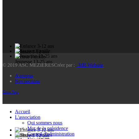
Enfance 3-12 ans
Secteur Famille
Jeunesse 13-25 ans
© 2019 ASC MEZIERES
Créer par :
_MR Website
A propos
Nos sections
Goto Top
Accueil
L'association
Qui sommes nous
Mot de la présidence
Conseil d'administration
Enfance 3-12 ans