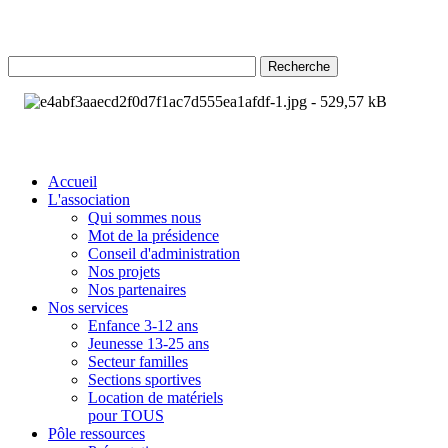
Recherche
Accueil
L'association
Qui sommes nous
Mot de la présidence
Conseil d'administration
Nos projets
Nos partenaires
Nos services
Enfance 3-12 ans
Jeunesse 13-25 ans
Secteur familles
Sections sportives
Location de matériels
pour TOUS
Pôle ressources