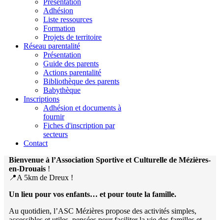
Présentation
Adhésion
Liste ressources
Formation
Projets de territoire
Réseau parentalité
Présentation
Guide des parents
Actions parentalité
Bibliothèque des parents
Babythèque
Inscriptions
Adhésion et documents à
fournir
Fiches d'inscription par
secteurs
Contact
Bienvenue à l’Association Sportive et Culturelle de Mézières-
en-Drouais
!
📍A 5km de Dreux !
Un lieu pour vos enfants… et pour toute la famille.
Au quotidien, l’ASC Mézières propose des activités simples,
accessibles et utiles, pensées pour faciliter la vie des familles et