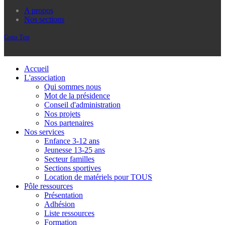
A propos
Nos sections
Goto Top
Accueil
L'association
Qui sommes nous
Mot de la présidence
Conseil d'administration
Nos projets
Nos partenaires
Nos services
Enfance 3-12 ans
Jeunesse 13-25 ans
Secteur familles
Sections sportives
Location de matériels pour TOUS
Pôle ressources
Présentation
Adhésion
Liste ressources
Formation