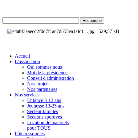
Recherche
Accueil
L'association
Qui sommes nous
Mot de la présidence
Conseil d'administration
Nos projets
Nos partenaires
Nos services
Enfance 3-12 ans
Jeunesse 13-25 ans
Secteur familles
Sections sportives
Location de matériels
pour TOUS
Pôle ressources