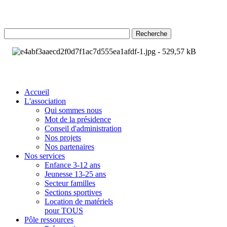
Recherche
Accueil
L'association
Qui sommes nous
Mot de la présidence
Conseil d'administration
Nos projets
Nos partenaires
Nos services
Enfance 3-12 ans
Jeunesse 13-25 ans
Secteur familles
Sections sportives
Location de matériels
pour TOUS
Pôle ressources