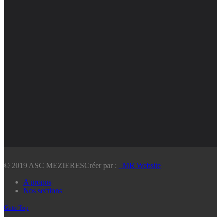
© 2019 ASC MEZIERES
Créer par :
_MR Website
A propos
Nos sections
Goto Top