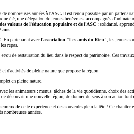
s de nombreuses années à l'ASC. Il est rendu possible par un partenaria
. Chaque été, une délégation de jeunes bénévoles, accompagnés d'animateu
des valeurs de l'éducation populaire et de l'ASC
: solidarité, apprend
7 ans
.
C. En partenariat avec
l'association "Les amis du Rieu"
, les jeunes so
 les repas.
n
et/ou de restauration du lieu dans le respect du patrimoine. Ces travaux
 et d'activités de pleine nature que propose la région.
mplet en pleine nature.
 avec les animateurs : menus, tâches de la vie quotidienne, choix des activ
de découvrir une nouvelle région, de donner du sens à son action tout
eureux de cette expérience et des souvenirs plein la tête ! Ce chantier e
rès nombreuses années.