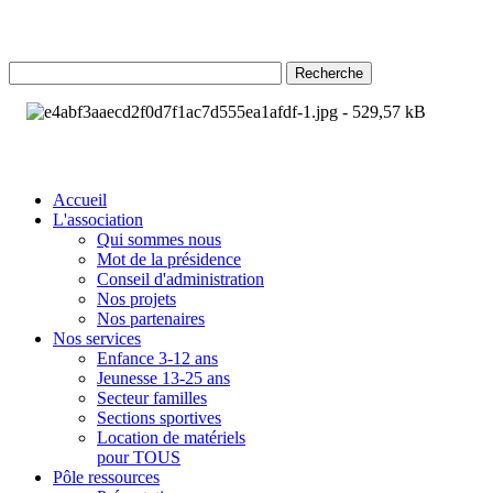
Recherche
Accueil
L'association
Qui sommes nous
Mot de la présidence
Conseil d'administration
Nos projets
Nos partenaires
Nos services
Enfance 3-12 ans
Jeunesse 13-25 ans
Secteur familles
Sections sportives
Location de matériels
pour TOUS
Pôle ressources