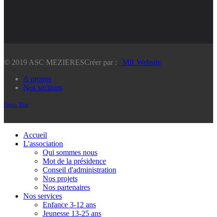
© 2019 ASC MEZIERES
Créer par :
_MR Website
A propos
Nos sections
Goto Top
Accueil
L'association
Qui sommes nous
Mot de la présidence
Conseil d'administration
Nos projets
Nos partenaires
Nos services
Enfance 3-12 ans
Jeunesse 13-25 ans