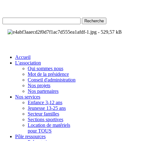
Recherche
Accueil
L'association
Qui sommes nous
Mot de la présidence
Conseil d'administration
Nos projets
Nos partenaires
Nos services
Enfance 3-12 ans
Jeunesse 13-25 ans
Secteur familles
Sections sportives
Location de matériels
pour TOUS
Pôle ressources