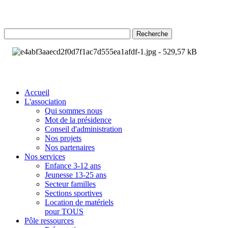
Recherche
Accueil
L'association
Qui sommes nous
Mot de la présidence
Conseil d'administration
Nos projets
Nos partenaires
Nos services
Enfance 3-12 ans
Jeunesse 13-25 ans
Secteur familles
Sections sportives
Location de matériels
pour TOUS
Pôle ressources