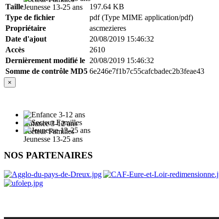
Taille
197.64 KB
Jeunesse 13-25 ans
Type de fichier
pdf (Type MIME application/pdf)
Propriétaire
ascmezieres
Date d'ajout
20/08/2019 15:46:32
Accès
2610
Dernièrement modifié le
20/08/2019 15:46:32
Somme de contrôle MD5
6e246e7f1b7c55cafcbadec2b3feae43
×
Enfance 3-12 ans
Secteur Familles
Jeunesse 13-25 ans
NOS PARTENAIRES