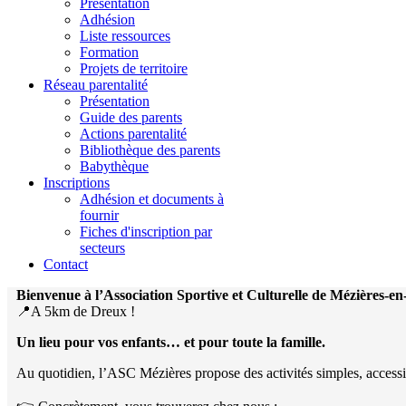
Présentation
Adhésion
Liste ressources
Formation
Projets de territoire
Réseau parentalité
Présentation
Guide des parents
Actions parentalité
Bibliothèque des parents
Babythèque
Inscriptions
Adhésion et documents à
fournir
Fiches d'inscription par
secteurs
Contact
Bienvenue à l’Association Sportive et Culturelle de Mézières-e
📍A 5km de Dreux !
Un lieu pour vos enfants… et pour toute la famille.
Au quotidien, l’ASC Mézières propose des activités simples, accessibles