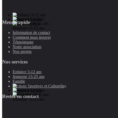
Enfance 3-12 ans
Menu rapide
Secteur Familles
Jeunesse 13-25 ans
Information de contact
Comment nous trouver
Témoignage
Notre association
Nos projets
Nos services
Enfance 3-12 ans
Jeunesse 13-25 ans
Famille
Sections Sportives et Culturelle
s
Enfance 3-12 ans
Secteur Familles
Restez en contact
Jeunesse 13-25 ans