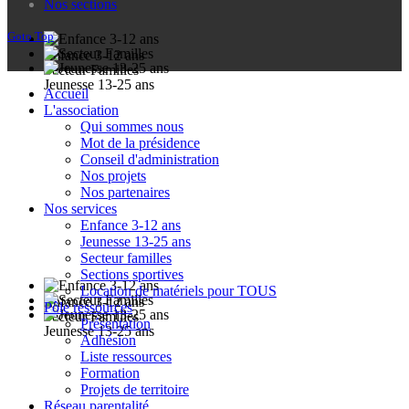
Nos sections
Goto Top
Enfance 3-12 ans
Secteur Familles
Jeunesse 13-25 ans
Accueil
L'association
Qui sommes nous
Mot de la présidence
Conseil d'administration
Nos projets
Nos partenaires
Nos services
Enfance 3-12 ans
Jeunesse 13-25 ans
Secteur familles
Sections sportives
Location de matériels pour TOUS
Enfance 3-12 ans
Pôle ressources
Secteur Familles
Présentation
Jeunesse 13-25 ans
Adhésion
Liste ressources
Formation
Projets de territoire
Réseau parentalité