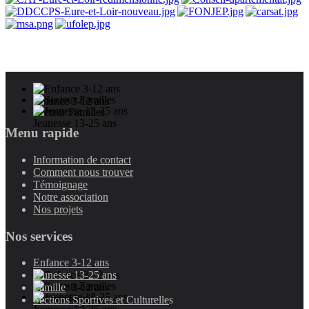
Enfance 3-12 ans
Secteur Familles
Jeunesse 13-25 ans
Menu rapide
Information de contact
Comment nous trouver
Témoignage
Notre association
Nos projets
Nos services
Enfance 3-12 ans
Jeunesse 13-25 ans
Enfance 3-12 ans
Famille
Secteur Familles
Sections Sportives et Culturelle
s