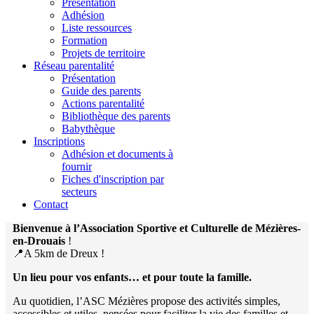
Présentation
Adhésion
Liste ressources
Formation
Projets de territoire
Réseau parentalité
Présentation
Guide des parents
Actions parentalité
Bibliothèque des parents
Babythèque
Inscriptions
Adhésion et documents à
fournir
Fiches d'inscription par
secteurs
Contact
Bienvenue à l’Association Sportive et Culturelle de Mézières-
en-Drouais
!
📍A 5km de Dreux !
Un lieu pour vos enfants… et pour toute la famille.
Au quotidien, l’ASC Mézières propose des activités simples,
accessibles et utiles, pensées pour faciliter la vie des familles et