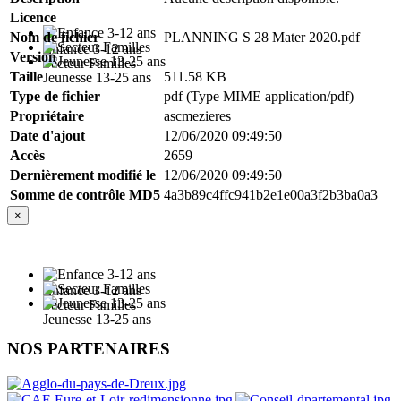
Licence
Nom de fichier
PLANNING S 28 Mater 2020.pdf
Enfance 3-12 ans
Version
Secteur Familles
Taille
511.58 KB
Jeunesse 13-25 ans
Type de fichier
pdf (Type MIME application/pdf)
Propriétaire
ascmezieres
Date d'ajout
12/06/2020 09:49:50
Accès
2659
Dernièrement modifié le
12/06/2020 09:49:50
Somme de contrôle MD5
4a3b89c4ffc941b2e1e00a3f2b3ba0a3
×
Enfance 3-12 ans
Secteur Familles
Jeunesse 13-25 ans
NOS PARTENAIRES