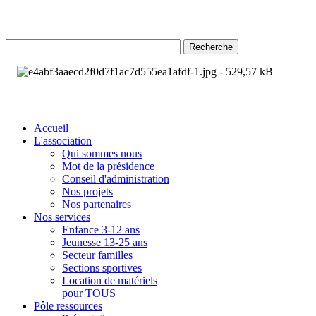
Recherche
Accueil
L'association
Qui sommes nous
Mot de la présidence
Conseil d'administration
Nos projets
Nos partenaires
Nos services
Enfance 3-12 ans
Jeunesse 13-25 ans
Secteur familles
Sections sportives
Location de matériels
pour TOUS
Pôle ressources