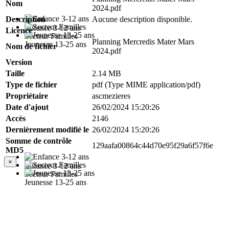
Nom
2024.pdf
Description
Aucune description disponible.
Enfance 3-12 ans
Licence
Secteur Familles
Planning Mercredis Mater Mars
Jeunesse 13-25 ans
Nom de fichier
2024.pdf
Version
Taille
2.14 MB
Type de fichier
pdf (Type MIME application/pdf)
Propriétaire
ascmezieres
Date d'ajout
26/02/2024 15:20:26
Accès
2146
Dernièrement modifié le
26/02/2024 15:20:26
Somme de contrôle
129aafa00864c44d70e95f29a6f57f6e
MD5
×
Enfance 3-12 ans
Secteur Familles
Jeunesse 13-25 ans