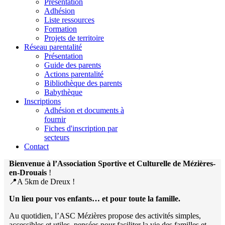
Présentation
Adhésion
Liste ressources
Formation
Projets de territoire
Réseau parentalité
Présentation
Guide des parents
Actions parentalité
Bibliothèque des parents
Babythèque
Inscriptions
Adhésion et documents à
fournir
Fiches d'inscription par
secteurs
Contact
Bienvenue à l’Association Sportive et Culturelle de Mézières-
en-Drouais
!
📍A 5km de Dreux !
Un lieu pour vos enfants… et pour toute la famille.
Au quotidien, l’ASC Mézières propose des activités simples,
accessibles et utiles, pensées pour faciliter la vie des familles et