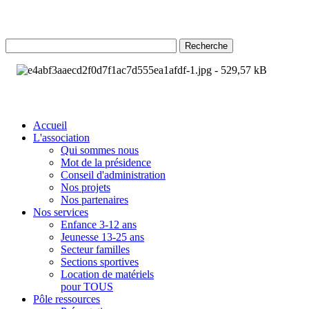
Recherche
Accueil
L'association
Qui sommes nous
Mot de la présidence
Conseil d'administration
Nos projets
Nos partenaires
Nos services
Enfance 3-12 ans
Jeunesse 13-25 ans
Secteur familles
Sections sportives
Location de matériels
pour TOUS
Pôle ressources