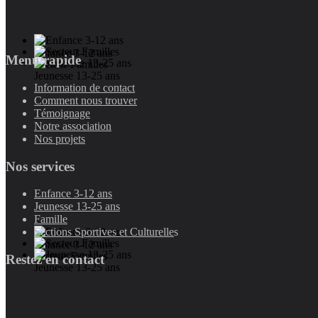
Enfance 3-12 ans
Menu rapide
Secteur Familles
Jeunesse 13-25 ans
Information de contact
Comment nous trouver
Témoignage
Notre association
Nos projets
Nos services
Enfance 3-12 ans
Jeunesse 13-25 ans
Famille
Sections Sportives et Culturelle
s
Enfance 3-12 ans
Secteur Familles
Restez en contact
Jeunesse 13-25 ans