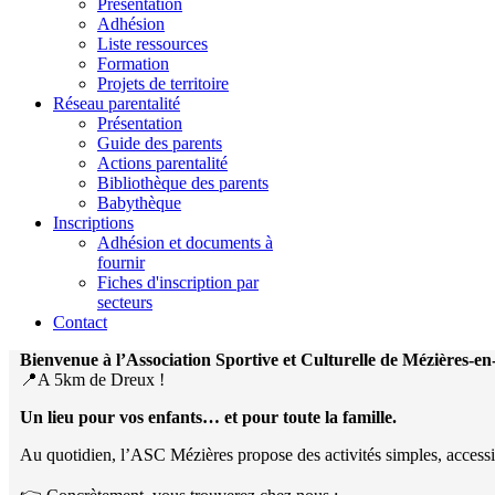
Présentation
Adhésion
Liste ressources
Formation
Projets de territoire
Réseau parentalité
Présentation
Guide des parents
Actions parentalité
Bibliothèque des parents
Babythèque
Inscriptions
Adhésion et documents à
fournir
Fiches d'inscription par
secteurs
Contact
Bienvenue à l’Association Sportive et Culturelle de Mézières-e
📍A 5km de Dreux !
Un lieu pour vos enfants… et pour toute la famille.
Au quotidien, l’ASC Mézières propose des activités simples, accessibles