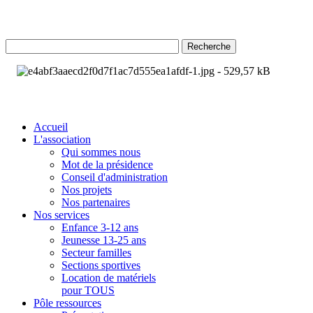
Recherche
Accueil
L'association
Qui sommes nous
Mot de la présidence
Conseil d'administration
Nos projets
Nos partenaires
Nos services
Enfance 3-12 ans
Jeunesse 13-25 ans
Secteur familles
Sections sportives
Location de matériels
pour TOUS
Pôle ressources