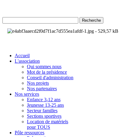
Recherche
Accueil
L'association
Qui sommes nous
Mot de la présidence
Conseil d'administration
Nos projets
Nos partenaires
Nos services
Enfance 3-12 ans
Jeunesse 13-25 ans
Secteur familles
Sections sportives
Location de matériels
pour TOUS
Pôle ressources