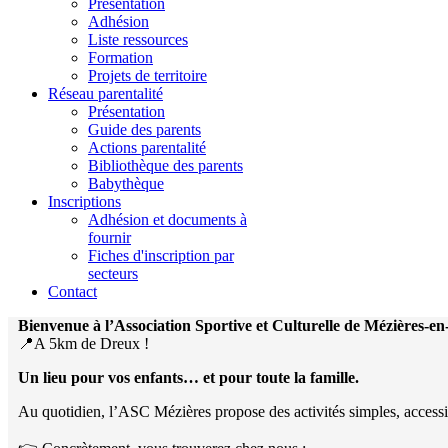
Présentation
Adhésion
Liste ressources
Formation
Projets de territoire
Réseau parentalité
Présentation
Guide des parents
Actions parentalité
Bibliothèque des parents
Babythèque
Inscriptions
Adhésion et documents à
fournir
Fiches d'inscription par
secteurs
Contact
Bienvenue à l’Association Sportive et Culturelle de Mézières-e
📍A 5km de Dreux !
Un lieu pour vos enfants… et pour toute la famille.
Au quotidien, l’ASC Mézières propose des activités simples, accessibles