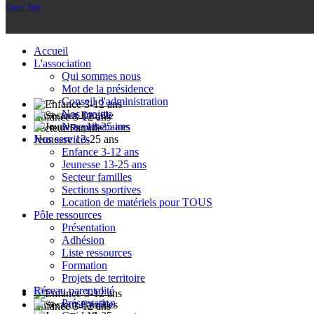
Goto Top
Accueil
L'association
Qui sommes nous
Mot de la présidence
Conseil d'administration
Nos projets
Enfance 3-12 ans
Nos partenaires
Secteur Famille
Nos services
Jeunesse 13-25 ans
Enfance 3-12 ans
Jeunesse 13-25 ans
Secteur familles
Sections sportives
Location de matériels pour TOUS
Pôle ressources
Présentation
Adhésion
Liste ressources
Formation
Projets de territoire
Réseau parentalité
Présentation
Enfance 3-12 ans