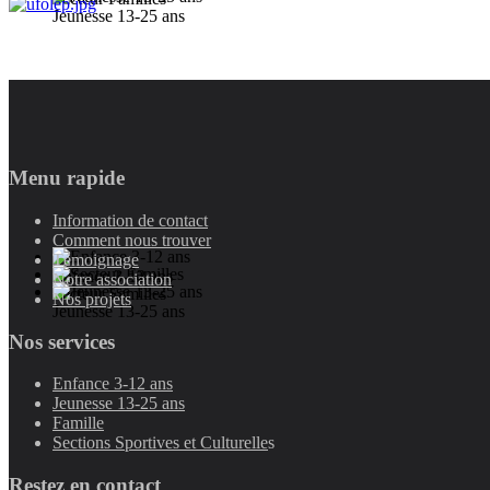
Jeunesse 13-25 ans
Menu rapide
Information de contact
Comment nous trouver
Témoignage
Enfance 3-12 ans
Notre association
Secteur Familles
Nos projets
Jeunesse 13-25 ans
Nos services
Enfance 3-12 ans
Jeunesse 13-25 ans
Famille
Sections Sportives et Culturelle
s
Restez en contact