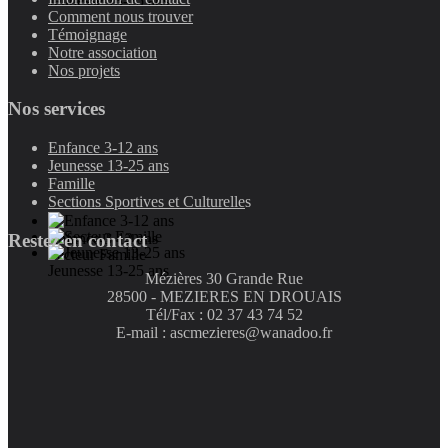
Jeunesse 13-25 ans
Comment nous trouver
Témoignage
Notre association
Nos projets
Nos services
Enfance 3-12 ans
Jeunesse 13-25 ans
Famille
Sections Sportives et Culturelle
s
Restez en contact
Enfance 3-12 ans
Secteur Famille
Jeunesse 13-25 ans
Mézières 30 Grande Rue
28500 - MEZIERES EN DROUAIS
Tél/Fax : 02 37 43 74 52
E-mail : ascmezieres@wanadoo.fr