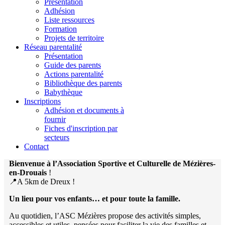
Présentation
Adhésion
Liste ressources
Formation
Projets de territoire
Réseau parentalité
Présentation
Guide des parents
Actions parentalité
Bibliothèque des parents
Babythèque
Inscriptions
Adhésion et documents à
fournir
Fiches d'inscription par
secteurs
Contact
Bienvenue à l’Association Sportive et Culturelle de Mézières-
en-Drouais
!
📍A 5km de Dreux !
Un lieu pour vos enfants… et pour toute la famille.
Au quotidien, l’ASC Mézières propose des activités simples,
accessibles et utiles, pensées pour faciliter la vie des familles et