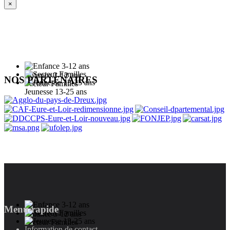
×
Enfance 3-12 ans
NOS PARTENAIRES
Secteur Familles
Jeunesse 13-25 ans
Menu rapide
Enfance 3-12 ans
Secteur Familles
Information de contact