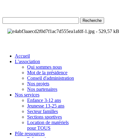
Recherche
Accueil
L'association
Qui sommes nous
Mot de la présidence
Conseil d'administration
Nos projets
Nos partenaires
Nos services
Enfance 3-12 ans
Jeunesse 13-25 ans
Secteur familles
Sections sportives
Location de matériels
pour TOUS
Pôle ressources