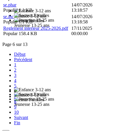
se.phar
14/07/2026
Popular
1.1 KB
13:18:57
Enfance 3-12 ans
se.inc
14/07/2026
Secteur Familles
Popular
1.1 KB
13:18:58
Jeunesse 13-25 ans
Reglement interieur 2025-2026.pdf
17/11/2025
Popular
158.4 KB
00:00:00
Page 6 sur 13
Début
Précédent
1
2
3
4
5
6
Enfance 3-12 ans
7
Secteur Familles
8
Jeunesse 13-25 ans
9
10
Suivant
Fin