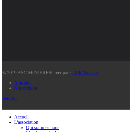
© 2019 ASC MEZIERES
Créer par :
_MR Website
A propos
Nos sections
Goto Top
Accueil
L'association
Qui sommes nous