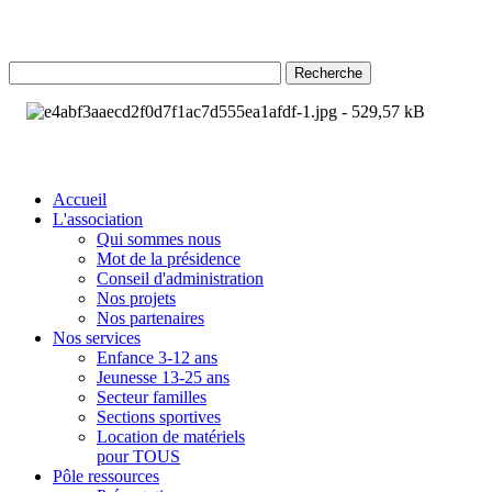
Recherche
Accueil
L'association
Qui sommes nous
Mot de la présidence
Conseil d'administration
Nos projets
Nos partenaires
Nos services
Enfance 3-12 ans
Jeunesse 13-25 ans
Secteur familles
Sections sportives
Location de matériels
pour TOUS
Pôle ressources