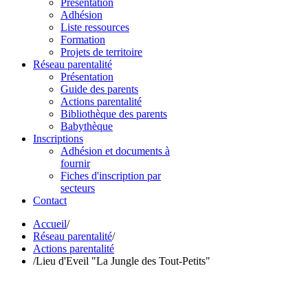
Présentation
Adhésion
Liste ressources
Formation
Projets de territoire
Réseau parentalité
Présentation
Guide des parents
Actions parentalité
Bibliothèque des parents
Babythèque
Inscriptions
Adhésion et documents à
fournir
Fiches d'inscription par
secteurs
Contact
Accueil
/
Réseau parentalité
/
Actions parentalité
/
Lieu d'Eveil "La Jungle des Tout-Petits"